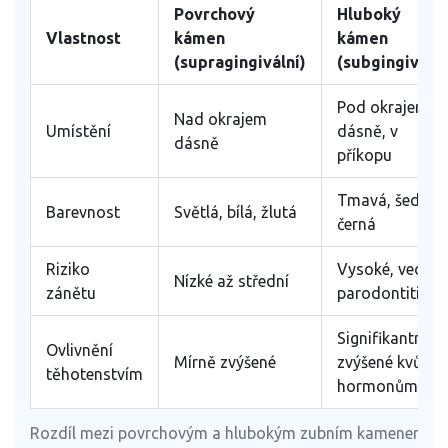
Povrchový
Hluboký
Vlastnost
kámen
kámen
(supragingivální)
(subgingivální
Pod okrajem
Nad okrajem
Umístění
dásně, v
dásně
příkopu
Tmavá, šedá,
Barevnost
Světlá, bílá, žlutá
černá
Riziko
Vysoké, vede k
Nízké až střední
zánětu
parodontitidě
Signifikantně
Ovlivnění
Mírně zvýšené
zvýšené kvůli
těhotenstvím
hormonům
Rozdíl mezi povrchovým a hlubokým zubním kamenem