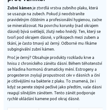
Zubní kámen
je
ztvrdlá vrstva zubního plaku, která
se usazuje na zubech
.
Pokud ji neodstraníte
pravidelným čištěním a profesionální hygienou, začne
se mineralizovat. Na povrchu korunky (nad okrajem
dásně) bývá světlejší, žlutý nebo hnědý. Ten, který se
tvoří pod okrajem dásně, v příkopech mezi zubem a
tkání, je často tmavý až černý. Odborně mu říkáme
subgingivální zubní kámen.
Proč je černý? Obsahuje produkty rozkladu krve a
hnisu z chronického zánětu dásní. Během těhotenství
se hladina hormonů dramaticky mění. Estrogeny a
progesteron zvyšují propustnost cév v dásních a činí
je citlivějšími na bakterie z plaku. To znamená, že i
když se perete stejně pečlivě jako předtím, vaše dásni
reagují silnějším zánětem. Tento zánět podporuje
rychlé ukládání kamene pod okraj dásně.