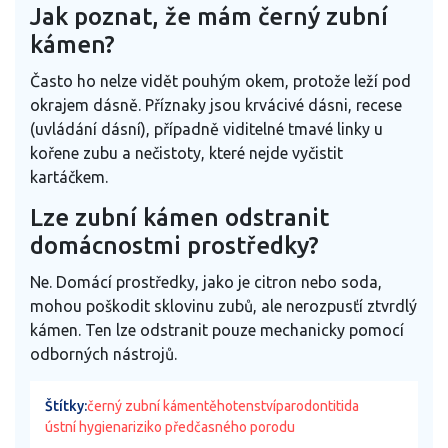
Jak poznat, že mám černý zubní
kámen?
Často ho nelze vidět pouhým okem, protože leží pod
okrajem dásně. Příznaky jsou krvácivé dásni, recese
(uvládání dásní), případně viditelné tmavé linky u
kořene zubu a nečistoty, které nejde vyčistit
kartáčkem.
Lze zubní kámen odstranit
domácnostmi prostředky?
Ne. Domácí prostředky, jako je citron nebo soda,
mohou poškodit sklovinu zubů, ale nerozpusťí ztvrdlý
kámen. Ten lze odstranit pouze mechanicky pomocí
odborných nástrojů.
Štítky:
černý zubní kámen
těhotenství
parodontitida
ústní hygiena
riziko předčasného porodu