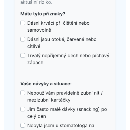
aktuální riziko.
Máte tyto příznaky?
Dásni krvácí při čištění nebo
samovolně
Dásni jsou otoké, červené nebo
citlivé
Trvalý nepříjemný dech nebo píchavý
zápach
Vaše návyky a situace:
Nepoužívám pravidelně zubní nit /
mezizubní kartáčky
Jím často malé dávky (snacking) po
celý den
Nebyla jsem u stomatologa na