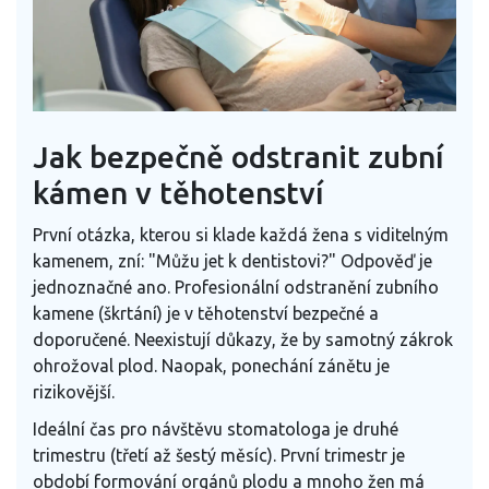
Jak bezpečně odstranit zubní
kámen v těhotenství
První otázka, kterou si klade každá žena s viditelným
kamenem, zní: "Můžu jet k dentistovi?" Odpověď je
jednoznačné ano. Profesionální odstranění zubního
kamene (škrtání) je v těhotenství bezpečné a
doporučené. Neexistují důkazy, že by samotný zákrok
ohrožoval plod. Naopak, ponechání zánětu je
rizikovější.
Ideální čas pro návštěvu stomatologa je druhé
trimestru (třetí až šestý měsíc). První trimestr je
období formování orgánů plodu a mnoho žen má