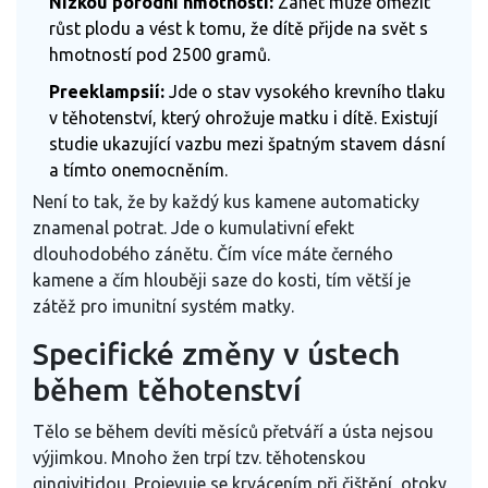
Nízkou porodní hmotností:
Zánět může omezit
růst plodu a vést k tomu, že dítě přijde na svět s
hmotností pod 2500 gramů.
Preeklampsií:
Jde o stav vysokého krevního tlaku
v těhotenství, který ohrožuje matku i dítě. Existují
studie ukazující vazbu mezi špatným stavem dásní
a tímto onemocněním.
Není to tak, že by každý kus kamene automaticky
znamenal potrat. Jde o kumulativní efekt
dlouhodobého zánětu. Čím více máte černého
kamene a čím hlouběji saze do kosti, tím větší je
zátěž pro imunitní systém matky.
Specifické změny v ústech
během těhotenství
Tělo se během devíti měsíců přetváří a ústa nejsou
výjimkou. Mnoho žen trpí tzv. těhotenskou
gingivitidou. Projevuje se krvácením při čištění, otoky