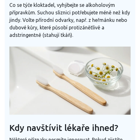
Co se týče kloktadel, vyhýbejte se alkoholovým
přípravkům. Suchou sliznici potřebujete méně než kdy
jindy. Volte přírodní odvarky, např. z heřmánku nebo
dubové kůry, které působí protizánětlivě a
adstringentně (stahují tkáň).
Kdy navštívit lékaře ihned?
Některé příznaky nesmíte ignorovat. Pokud zjistíte