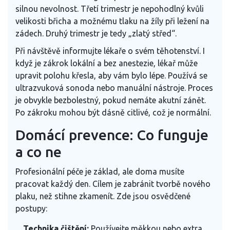
silnou nevolnost. Třetí trimestr je nepohodlný kvůli
velikosti břicha a možnému tlaku na žíly při ležení na
zádech. Druhý trimestr je tedy „zlatý střed“.
Při návštěvě informujte lékaře o svém těhotenství. I
když je zákrok lokální a bez anestezie, lékař může
upravit polohu křesla, aby vám bylo lépe. Používá se
ultrazvuková sonoda nebo manuální nástroje. Proces
je obvykle bezbolestný, pokud nemáte akutní zánět.
Po zákroku mohou být dásně citlivé, což je normální.
Domácí prevence: Co funguje
a co ne
Profesionální péče je základ, ale doma musíte
pracovat každý den. Cílem je zabránit tvorbě nového
plaku, než stihne zkamenít. Zde jsou osvědčené
postupy:
Technika čištění:
Používejte měkkou nebo extra