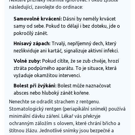
následující, zavolejte do ordinace:
Samovolné krvácení:
Dásni by neměly krvácet
samy od sebe. Pokud to dělají i bez doteku, jde o
pokročilý zánět.
Hnisavý zápach:
Trvalý, nepříjemný dech, který
nezlikviduje ani kartáč, signalizuje aktivní infekci.
Volné zuby:
Pokud cítíte, že se zub chvěje, hrozí
ztráta podpůrného aparátu. To je situace, která
vyžaduje okamžitou intervenci.
Bolest při žvýkání:
Bolest může naznačovat
absces nebo hluboký zánět kořene.
Nenechte se odradit strachem z rentgenu.
Stomatologický rentgen (periapikální snímek) používá
minimální dávku záření. Lékař vás překryje
ochranným záložím s olovem, které chrání břicho a
štítnou žlázu. Jednotlivé snímky jsou bezpečné a