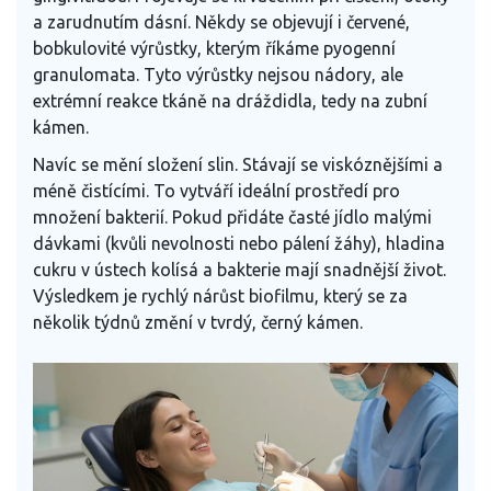
a zarudnutím dásní. Někdy se objevují i červené,
bobkulovité výrůstky, kterým říkáme pyogenní
granulomata. Tyto výrůstky nejsou nádory, ale
extrémní reakce tkáně na dráždidla, tedy na zubní
kámen.
Navíc se mění složení slin. Stávají se viskóznějšími a
méně čistícími. To vytváří ideální prostředí pro
množení bakterií. Pokud přidáte časté jídlo malými
dávkami (kvůli nevolnosti nebo pálení žáhy), hladina
cukru v ústech kolísá a bakterie mají snadnější život.
Výsledkem je rychlý nárůst biofilmu, který se za
několik týdnů změní v tvrdý, černý kámen.