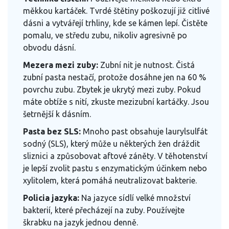
měkkou kartáček. Tvrdé štětiny poškozují již citlivé
dásni a vytvářejí trhliny, kde se kámen lepí. Čistěte
pomalu, ve středu zubu, nikoliv agresivně po
obvodu dásní.
Mezera mezi zuby:
Zubní nit je nutnost. Čistá
zubní pasta nestačí, protože dosáhne jen na 60 %
povrchu zubu. Zbytek je ukrytý mezi zuby. Pokud
máte obtíže s nití, zkuste mezizubní kartáčky. Jsou
šetrnější k dásním.
Pasta bez SLS:
Mnoho past obsahuje laurylsulfát
sodný (SLS), který může u některých žen dráždit
sliznici a způsobovat aftové záněty. V těhotenství
je lepší zvolit pastu s enzymatickým účinkem nebo
xylitolem, která pomáhá neutralizovat bakterie.
Policia jazyka:
Na jazyce sídlí velké množství
bakterií, které přecházejí na zuby. Používejte
škrabku na jazyk jednou denně.