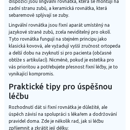
dispozici jsou lingvální rovnátka, která se montují na
zadní stranu zubů, a keramická rovnátka, která
sebaremově splývají se zuby.
Lingvální rovnátka
jsou
fixní aparát umístěný na
jazykové straně zubů, zcela neviditelný pro okolí
.
Tyto rovnátka fungují na stejném principu jako
klasická kovová, ale vyžadují vyšší zručnost ortopeda
a delší dobu na zvyknutí si pro pacienta (občasné
obtíže s artikulací). Nicméně, pokud je estetika pro
vás prioritou a potřebujete přesnost fixní léčby, je to
vynikající kompromis.
Praktické tipy pro úspěšnou
léčbu
Rozhodnutí dát si fixní rovnátka je důležité, ale
úspěch závisí na spolupráci s lékařem a dodržování
pravidel doma. Zde je několik rad, jak si léčbu
zpříjemnit a zkrátit její délku: