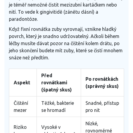
je téměř nemožné čistit mezizubní kartáčkem nebo
nití. To vede k gingivitidě (zánětu dásní) a
paradontóze.
Když fixní rovnátka zuby vyrovnají, vznikne hladký
povrch, který je snadno udržovatelný. Ačkoli během
léčby musíte dávat pozor na čištění kolem drátu, po
jeho skončení budete mít zuby, které se čistí mnohem
snáze než předtím.
Před
Po rovnátkách
Aspekt
rovnátkami
(správný skus)
(špatný skus)
Čištění
Těžké, bakterie
Snadné, přístup
mezer
se hromadí
pro nit
Nízké,
Riziko
Vysoké v
rovnoměrné