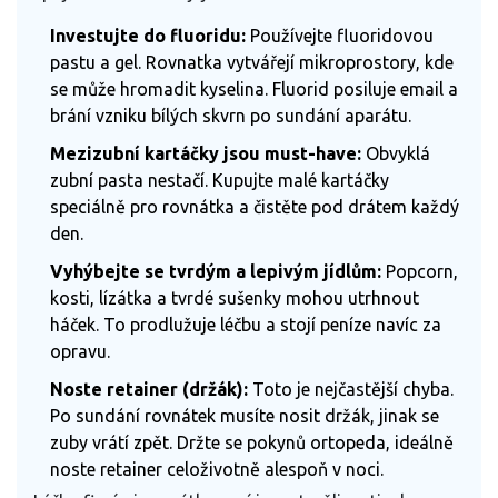
Investujte do fluoridu:
Používejte fluoridovou
pastu a gel. Rovnatka vytvářejí mikroprostory, kde
se může hromadit kyselina. Fluorid posiluje email a
brání vzniku bílých skvrn po sundání aparátu.
Mezizubní kartáčky jsou must-have:
Obvyklá
zubní pasta nestačí. Kupujte malé kartáčky
speciálně pro rovnátka a čistěte pod drátem každý
den.
Vyhýbejte se tvrdým a lepivým jídlům:
Popcorn,
kosti, lízátka a tvrdé sušenky mohou utrhnout
háček. To prodlužuje léčbu a stojí peníze navíc za
opravu.
Noste retainer (držák):
Toto je nejčastější chyba.
Po sundání rovnátek musíte nosit držák, jinak se
zuby vrátí zpět. Držte se pokynů ortopeda, ideálně
noste retainer celoživotně alespoň v noci.