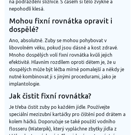
na podráždění sliznice. S časem si tělo zvykne a
nepohodlí klesá.
Mohou fixní rovnátka opravit i
dospělé?
Ano, absolutně. Zuby se mohou pohybovat v
libovolném věku, pokud jsou dásně a kost zdravé.
Mnoho dospělých volí fixní rovnátka kvůli jejich
efektivitě. Hlavním rozdílem oproti dětem je, že u
dospělých může být léčba mírně pomalejší a někdy je
nutné kombinovat ji s jinými procedurami, jako je
implantologie.
Jak čistit fixní rovnátka?
Je třeba čistit zuby po každém jídle. Používejte
speciální mezizubní kartáčky pro čištění pod drátem a
kolem háčků. Doporučuje se také použití vodního
flosseru (Waterpik), který vypláchne zbytky jídla z