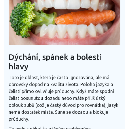
Dýchání, spánek a bolesti
hlavy
Toto je oblast, která je často ignorována, ale má
obrovský dopad na kvalitu života. Poloha jazyka a
čelistí přímo ovlivňuje průduchy. Když máte spodní
čelist posunutou dozadu nebo máte příliš úzký
oblouk zubů (což je častý důvod pro rovnátka), jazyk
nemá dostatek místa. Sune se dozadu a blokuje
průduchy.
To vede k několika vážným problémům: