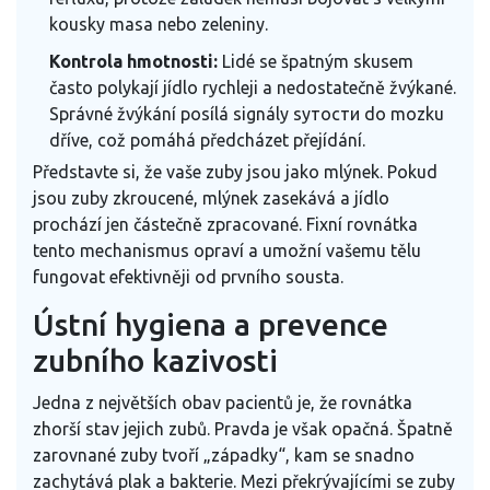
kousky masa nebo zeleniny.
Kontrola hmotnosti:
Lidé se špatným skusem
často polykají jídlo rychleji a nedostatečně žvýkané.
Správné žvýkání posílá signály syтости do mozku
dříve, což pomáhá předcházet přejídání.
Představte si, že vaše zuby jsou jako mlýnek. Pokud
jsou zuby zkroucené, mlýnek zasekává a jídlo
prochází jen částečně zpracované. Fixní rovnátka
tento mechanismus opraví a umožní vašemu tělu
fungovat efektivněji od prvního sousta.
Ústní hygiena a prevence
zubního kazivosti
Jedna z největších obav pacientů je, že rovnátka
zhorší stav jejich zubů. Pravda je však opačná. Špatně
zarovnané zuby tvoří „západky“, kam se snadno
zachytává plak a bakterie. Mezi překrývajícími se zuby