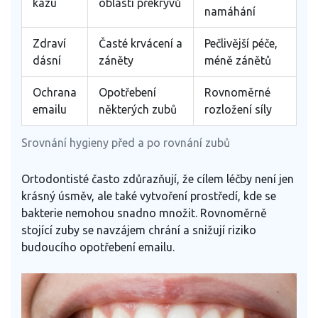
kazu
oblasti překryvů
namáhání
Zdraví
Časté krvácení a
Pečlivější péče,
dásní
záněty
méně zánětů
Ochrana
Opotřebení
Rovnoměrné
emailu
některých zubů
rozložení síly
Srovnání hygieny před a po rovnání zubů
Ortodontisté často zdůrazňují, že cílem léčby není jen
krásný úsměv, ale také vytvoření prostředí, kde se
bakterie nemohou snadno množit. Rovnoměrně
stojící zuby se navzájem chrání a snižují riziko
budoucího opotřebení emailu.