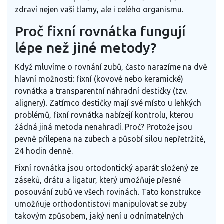
zdraví nejen vaší tlamy, ale i celého organismu.
Proč fixní rovnátka fungují
lépe než jiné metody?
Když mluvíme o rovnání zubů, často narazíme na dvě
hlavní možnosti: fixní (kovové nebo keramické)
rovnátka a transparentní náhradní destičky (tzv.
alignery). Zatímco destičky mají své místo u lehkých
problémů, fixní rovnátka nabízejí kontrolu, kterou
žádná jiná metoda nenahradí. Proč? Protože jsou
pevně přilepena na zubech a působí silou nepřetržitě,
24 hodin denně.
Fixní rovnátka
jsou
ortodontický aparát složený ze
záseků, drátu a ligatur, který umožňuje přesné
posouvání zubů ve všech rovinách
. Tato konstrukce
umožňuje orthodontistovi manipulovat se zuby
takovým způsobem, jaký není u odnímatelných