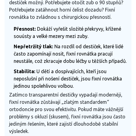
destiček možný. Potřebujete otočit zub o 90 stupňů?
Potřebujete zatáhnout horní čelist dozadu? Fixní
rovnátka to zvládnou s chirurgickou přesností.
Přesnost:
Dokáží vyřešit složité překryvy, křížené
souústy a velké mezery mezi zuby.
Nepřetržitý tlak:
Na rozdíl od destiček, které lidé
často zapomínají nosit, fixní rovnátka pracují
neustále, což zkracuje dobu léčby u těžších případů.
Stabilita:
U dětí a dospívajících, kteří jsou
neposlušní při nošení destiček, jsou fixní rovnátka
jedinou spolehlivou volbou.
Zatímco transparentní destičky vypadají moderněji,
fixní rovnátka zůstávají „zlatým standardem“
ortodoncie pro svou efektivitu. Pokud máte vážnější
problémy s okluzí (skusem), fixní rovnátka jsou často
jediným řešením, které zajistí dlouhodobě stabilní
výsledek.