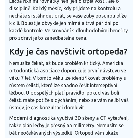
Léčba fixními rovnátky není jen o trpělivosti, ale o
disciplině. Každý měsíc, kdy přijdete na kontrolu a
necháte si stáhnout drát, se vaše zuby posunou blíže
k cíli. Bolest je obvykle jen mírná a trvá pár dní po
každé kontrole. Ve srovnání s dlouhodobými benefity
pro zdraví je to zanedbatelná cena.
Kdy je čas navštívit ortopeda?
Nemusíte čekat, až bude problém kritický. Americká
ortodontická asociace doporučuje první návštěvu ve
věku 7 let. V tomto věku lze identifikovat problémy s
růstem čelisti, které lze snadno řešit interceptivní
léčbou. U dospělých platí pravidlo: pokud vás bolí
čelist, máte potíže s dýcháním, nebo se vám nelíbí váš
úsměv, je čas konzultaci domluvit.
Moderní diagnostika využívá 3D skeny a CT vyšetření,
takže plán léčby je přesný na milimetry. Nemusíte se
bát neočekávaných výsledků. Ortoped vám ukáže