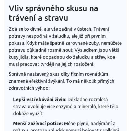
Vliv správného skusu na
trávení a stravu
Zdá se to divné, ale vše začíná v ústech. Trávení
potravy nezpočíná v žaludku, ale již při prvním
pokusu. Když máte špatně zarovnané zuby, nemůžete
potravu důkladně rozmělnout. Výsledkem jsou větší
kusy jídla, které dopadnou do žaludku a střev, kde
musí pracovat tvrději na jejich rozložení.
Správně nastavený skus díky fixním rovnátkům
znamená efektivní žvýkání. To má několik přímých
zdravotních výhod:
Lepší vstřebávání živin:
Důkladně rozmletá
strava uvolňuje více enzymů a minerálů, které tělo
dokáže využít.
Menší zažívací potíže:
Méně plynů, nadýmání a
refluxu, protože žaludek nemusí bojovat s velkými