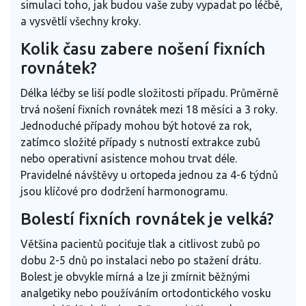
simulaci toho, jak budou vaše zuby vypadat po léčbě,
a vysvětlí všechny kroky.
Kolik času zabere nošení fixních
rovnátek?
Délka léčby se liší podle složitosti případu. Průměrně
trvá nošení fixních rovnátek mezi 18 měsíci a 3 roky.
Jednoduché případy mohou být hotové za rok,
zatímco složité případy s nutností extrakce zubů
nebo operativní asistence mohou trvat déle.
Pravidelné návštěvy u ortopeda jednou za 4-6 týdnů
jsou klíčové pro dodržení harmonogramu.
Bolestí fixních rovnátek je velká?
Většina pacientů pociťuje tlak a citlivost zubů po
dobu 2-5 dnů po instalaci nebo po stažení drátu.
Bolest je obvykle mírná a lze ji zmírnit běžnými
analgetiky nebo používáním ortodontického vosku