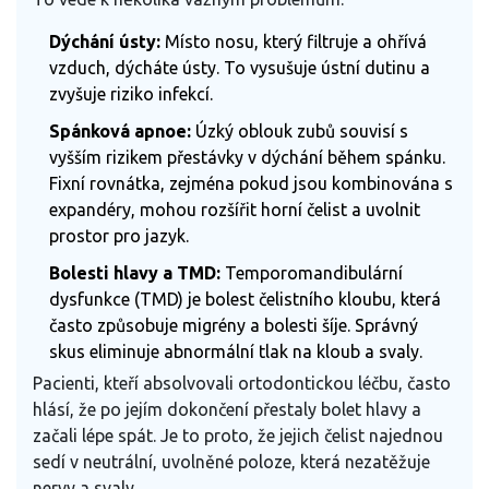
Dýchání ústy:
Místo nosu, který filtruje a ohřívá
vzduch, dýcháte ústy. To vysušuje ústní dutinu a
zvyšuje riziko infekcí.
Spánková apnoe:
Úzký oblouk zubů souvisí s
vyšším rizikem přestávky v dýchání během spánku.
Fixní rovnátka, zejména pokud jsou kombinována s
expandéry, mohou rozšířit horní čelist a uvolnit
prostor pro jazyk.
Bolesti hlavy a TMD:
Temporomandibulární
dysfunkce (TMD) je bolest čelistního kloubu, která
často způsobuje migrény a bolesti šíje. Správný
skus eliminuje abnormální tlak na kloub a svaly.
Pacienti, kteří absolvovali ortodontickou léčbu, často
hlásí, že po jejím dokončení přestaly bolet hlavy a
začali lépe spát. Je to proto, že jejich čelist najednou
sedí v neutrální, uvolněné poloze, která nezatěžuje
nervy a svaly.