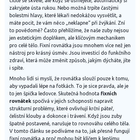
cítíte se skvěle, ale když se usmějete, automaticky si
zakryjete ústa rukou. Nebo možná trpíte častými
bolestmi hlavy, které lékaři nedokážou vysvětlit, a
máte pocit, že vám něco „neklapne“ při žvýkání. Zní
to povědomě? Často přehlížíme, že naše zuby nejsou
jen estetickým doplňkem, ale klíčovým mechanikem
pro celé tělo. Fixní rovnátka jsou mnohem více než jen
nástroj pro krásný úsměv. Jsou investicí do funkčního
zdraví, která může změnit způsob, jakým dýcháte, jíte
i spíte.
Mnoho lidí si myslí, že rovnátka slouží pouze k tomu,
aby vypadali lépe na fotkách. To je sice pravda, ale je
to jen špička ledovce. Skutečná hodnota
fixních
rovnátek
spočívá v jejich schopnosti napravit
strukturní problémy, které ovlivňují krční páteř,
čelistní klouby a dokonce i trávení. Když jsou zuby
špatně postavené, narušuje to rovnováhu celého těla.
V tomto článku se podíváme na to, jak přesně fungují
fixní rovnátka a proč mohou být klíčem k lepšímu