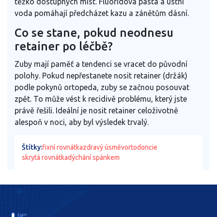
těžko dostupných míst. Fluoridová pasta a ústní
voda pomáhají předcházet kazu a zánětům dásní.
Co se stane, pokud neodnesu
retainer po léčbě?
Zuby mají paměť a tendenci se vracet do původní
polohy. Pokud nepřestanete nosit retainer (držák)
podle pokynů ortopeda, zuby se začnou posouvat
zpět. To může vést k recidivě problému, který jste
právě řešili. Ideální je nosit retainer celoživotně
alespoň v noci, aby byl výsledek trvalý.
Štítky:
fixní rovnátka
zdravý úsměv
ortodoncie
skrytá rovnátka
dýchání spánkem