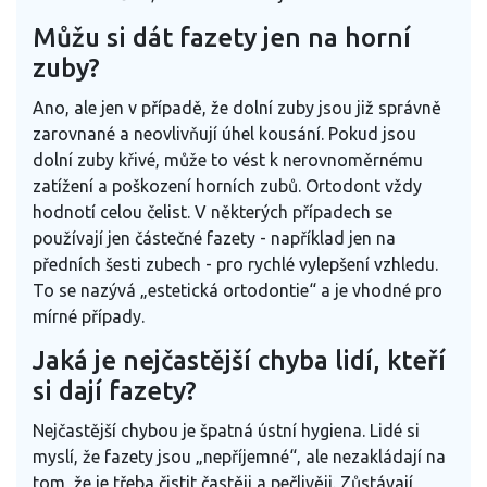
Můžu si dát fazety jen na horní
zuby?
Ano, ale jen v případě, že dolní zuby jsou již správně
zarovnané a neovlivňují úhel kousání. Pokud jsou
dolní zuby křivé, může to vést k nerovnoměrnému
zatížení a poškození horních zubů. Ortodont vždy
hodnotí celou čelist. V některých případech se
používají jen částečné fazety - například jen na
předních šesti zubech - pro rychlé vylepšení vzhledu.
To se nazývá „estetická ortodontie“ a je vhodné pro
mírné případy.
Jaká je nejčastější chyba lidí, kteří
si dají fazety?
Nejčastější chybou je špatná ústní hygiena. Lidé si
myslí, že fazety jsou „nepříjemné“, ale nezakládají na
tom, že je třeba čistit častěji a pečlivěji. Zůstávají