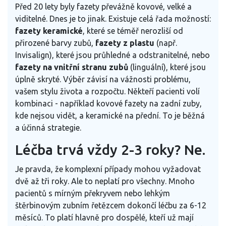
Před 20 lety byly fazety převážně kovové, velké a
viditelné. Dnes je to jinak. Existuje celá řada možností:
fazety keramické
, které se téměř nerozliší od
přirozené barvy zubů,
fazety z plastu
(např.
Invisalign), které jsou průhledné a odstranitelné, nebo
fazety na vnitřní stranu zubů
(linguální), které jsou
úplně skryté. Výběr závisí na vážnosti problému,
vašem stylu života a rozpočtu. Někteří pacienti volí
kombinaci - například kovové fazety na zadní zuby,
kde nejsou vidět, a keramické na přední. To je běžná
a účinná strategie.
Léčba trvá vždy 2-3 roky? Ne.
Je pravda, že komplexní případy mohou vyžadovat
dvě až tři roky. Ale to neplatí pro všechny. Mnoho
pacientů s mírným překryvem nebo lehkým
štěrbinovým zubním řetězcem dokončí léčbu za 6-12
měsíců. To platí hlavně pro dospělé, kteří už mají