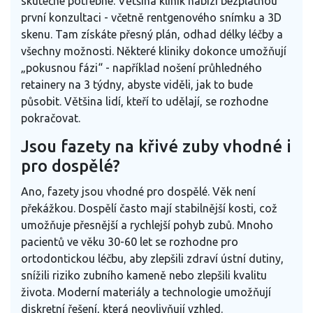
skutečné potřebné. Většina klinik nabízí bezplatnou
první konzultaci - včetně rentgenového snímku a 3D
skenu. Tam získáte přesný plán, odhad délky léčby a
všechny možnosti. Některé kliniky dokonce umožňují
„pokusnou fázi“ - například nošení průhledného
retainery na 3 týdny, abyste viděli, jak to bude
působit. Většina lidí, kteří to udělají, se rozhodne
pokračovat.
Jsou fazety na křivé zuby vhodné i
pro dospělé?
Ano, fazety jsou vhodné pro dospělé. Věk není
překážkou. Dospělí často mají stabilnější kosti, což
umožňuje přesnější a rychlejší pohyb zubů. Mnoho
pacientů ve věku 30-60 let se rozhodne pro
ortodontickou léčbu, aby zlepšili zdraví ústní dutiny,
snížili riziko zubního kameně nebo zlepšili kvalitu
života. Moderní materiály a technologie umožňují
diskretní řešení, která neovlivňují vzhled.