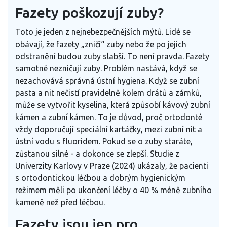
Fazety poškozují zuby?
Toto je jeden z nejnebezpečnějších mýtů. Lidé se
obávají, že fazety „zničí“ zuby nebo že po jejich
odstranění budou zuby slabší. To není pravda. Fazety
samotné nezničují zuby. Problém nastává, když se
nezachovává správná ústní hygiena. Když se zubní
pasta a nit nečistí pravidelně kolem drátů a zámků,
může se vytvořit kyselina, která způsobí kávový zubní
kámen a zubní kámen. To je důvod, proč ortodonté
vždy doporučují speciální kartáčky, mezi zubní nit a
ústní vodu s fluoridem. Pokud se o zuby staráte,
zůstanou silné - a dokonce se zlepší. Studie z
Univerzity Karlovy v Praze (2024) ukázaly, že pacienti
s ortodontickou léčbou a dobrým hygienickým
režimem měli po ukončení léčby o 40 % méně zubního
kameně než před léčbou.
Fazety jsou jen pro