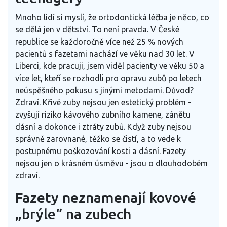
Mnoho lidí si myslí, že ortodontická léčba je něco, co
se dělá jen v dětství. To není pravda. V České
republice se každoročně více než 25 % nových
pacientů s fazetami nachází ve věku nad 30 let. V
Liberci, kde pracuji, jsem viděl pacienty ve věku 50 a
více let, kteří se rozhodli pro opravu zubů po letech
neúspěšného pokusu s jinými metodami. Důvod?
Zdraví. Křivé zuby nejsou jen estetický problém -
zvyšují riziko kávového zubního kamene, zánětu
dásní a dokonce i ztráty zubů. Když zuby nejsou
správně zarovnané, těžko se čistí, a to vede k
postupnému poškozování kosti a dásní. Fazety
nejsou jen o krásném úsměvu - jsou o dlouhodobém
zdraví.
Fazety neznamenají kovové
„brýle“ na zubech