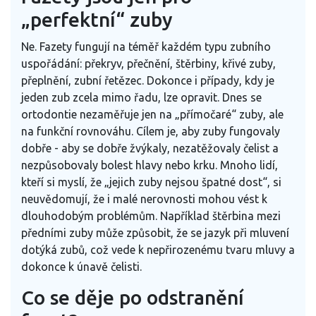
„perfektní“ zuby
Ne. Fazety fungují na téměř každém typu zubního
uspořádání: překryv, přečnění, štěrbiny, křivé zuby,
přeplnění, zubní řetězec. Dokonce i případy, kdy je
jeden zub zcela mimo řadu, lze opravit. Dnes se
ortodontie nezaměřuje jen na „přímočaré“ zuby, ale
na funkční rovnováhu. Cílem je, aby zuby fungovaly
dobře - aby se dobře žvýkaly, nezatěžovaly čelist a
nezpůsobovaly bolest hlavy nebo krku. Mnoho lidí,
kteří si myslí, že „jejich zuby nejsou špatné dost“, si
neuvědomují, že i malé nerovnosti mohou vést k
dlouhodobým problémům. Například štěrbina mezi
předními zuby může způsobit, že se jazyk při mluvení
dotýká zubů, což vede k nepřirozenému tvaru mluvy a
dokonce k únavě čelisti.
Co se děje po odstranění