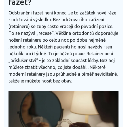
fazet?
Odstranění fazet není konec. Je to začátek nové fáze
- udržování výsledku. Bez udržovacího zařízení
(retaineru) se zuby často vracejí do původní pozice.
To se nazývá „recese“. Většina ortodontů doporučuje
nošení retaineru po celou noc po dobu nejméně
jednoho roku. Někteří pacienti ho nosí navždy - jen
několik nocí týdně. To je běžná praxe. Retainer není
„příslušenství“ - je to základní součást léčby. Bez něj
můžete ztratit všechno, co jste dosáhli. Některé
moderní retainery jsou průhledné a téměř neviditelné,
takže je můžete nosit bez obav.