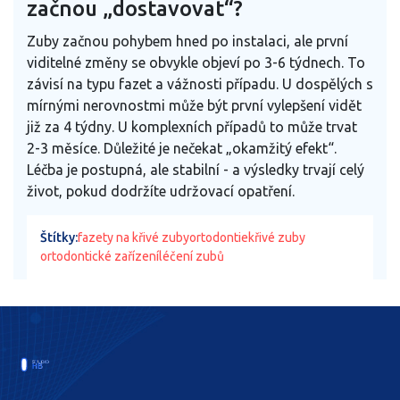
začnou „dostavovat“?
Zuby začnou pohybem hned po instalaci, ale první
viditelné změny se obvykle objeví po 3-6 týdnech. To
závisí na typu fazet a vážnosti případu. U dospělých s
mírnými nerovnostmi může být první vylepšení vidět
již za 4 týdny. U komplexních případů to může trvat
2-3 měsíce. Důležité je nečekat „okamžitý efekt“.
Léčba je postupná, ale stabilní - a výsledky trvají celý
život, pokud dodržíte udržovací opatření.
Štítky:
fazety na křivé zuby
ortodontie
křivé zuby
ortodontické zařízení
léčení zubů