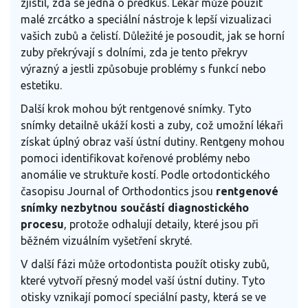
zjistil, zda se jedná o předkus. Lékař může použít
malé zrcátko a speciální nástroje k lepší vizualizaci
vašich zubů a čelistí. Důležité je posoudit, jak se horní
zuby překrývají s dolními, zda je tento překryv
výrazný a jestli způsobuje problémy s funkcí nebo
estetiku.
Další krok mohou být rentgenové snímky. Tyto
snímky detailně ukáží kosti a zuby, což umožní lékaři
získat úplný obraz vaší ústní dutiny. Rentgeny mohou
pomoci identifikovat kořenové problémy nebo
anomálie ve struktuře kostí. Podle ortodontického
časopisu Journal of Orthodontics jsou
rentgenové
snímky nezbytnou součástí diagnostického
procesu
, protože odhalují detaily, které jsou při
běžném vizuálním vyšetření skryté.
V další fázi může ortodontista použít otisky zubů,
které vytvoří přesný model vaší ústní dutiny. Tyto
otisky vznikají pomocí speciální pasty, která se ve