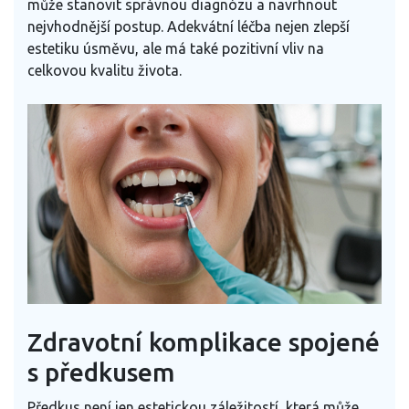
může stanovit správnou diagnózu a navrhnout
nejvhodnější postup. Adekvátní léčba nejen zlepší
estetiku úsměvu, ale má také pozitivní vliv na
celkovou kvalitu života.
Zdravotní komplikace spojené
s předkusem
Předkus není jen estetickou záležitostí, která může