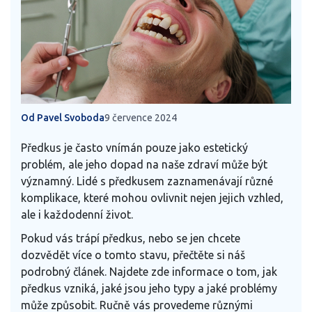
Od Pavel Svoboda
9 července 2024
Předkus je často vnímán pouze jako estetický
problém, ale jeho dopad na naše zdraví může být
významný. Lidé s předkusem zaznamenávají různé
komplikace, které mohou ovlivnit nejen jejich vzhled,
ale i každodenní život.
Pokud vás trápí předkus, nebo se jen chcete
dozvědět více o tomto stavu, přečtěte si náš
podrobný článek. Najdete zde informace o tom, jak
předkus vzniká, jaké jsou jeho typy a jaké problémy
může způsobit. Ručně vás provedeme různými