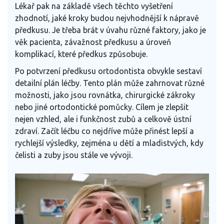
Lékař pak na základě všech těchto vyšetření
zhodnotí, jaké kroky budou nejvhodnější k nápravě
předkusu. Je třeba brát v úvahu různé faktory, jako je
věk pacienta, závažnost předkusu a úroveň
komplikací, které předkus způsobuje.
Po potvrzení předkusu ortodontista obvykle sestaví
detailní plán léčby. Tento plán může zahrnovat různé
možnosti, jako jsou rovnátka, chirurgické zákroky
nebo jiné ortodontické pomůcky. Cílem je zlepšit
nejen vzhled, ale i funkčnost zubů a celkově ústní
zdraví. Začít léčbu co nejdříve může přinést lepší a
rychlejší výsledky, zejména u dětí a mladistvých, kdy
čelisti a zuby jsou stále ve vývoji.