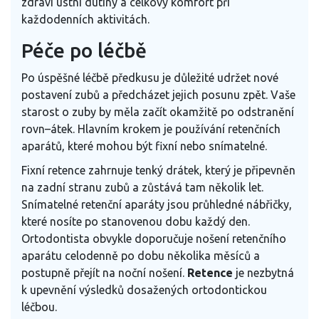
zdraví ústní dutiny a celkový komfort při
každodenních aktivitách.
Péče po léčbě
Po úspěšné léčbě předkusu je důležité udržet nové
postavení zubů a předcházet jejich posunu zpět. Vaše
starost o zuby by měla začít okamžitě po odstranění
rovn–átek. Hlavním krokem je používání retenčních
aparátů, které mohou být fixní nebo snímatelné.
Fixní retence zahrnuje tenký drátek, který je připevněn
na zadní stranu zubů a zůstává tam několik let.
Snímatelné retenční aparáty jsou průhledné nábřičky,
které nosíte po stanovenou dobu každý den.
Ortodontista obvykle doporučuje nošení retenčního
aparátu celodenně po dobu několika měsíců a
postupně přejít na noční nošení.
Retence
je nezbytná
k upevnění výsledků dosažených ortodontickou
léčbou.