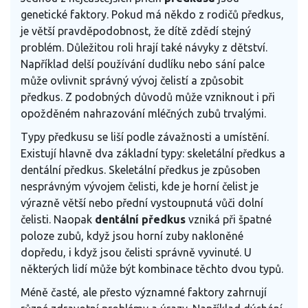
genetické faktory. Pokud má někdo z rodičů předkus,
je větší pravděpodobnost, že dítě zdědí stejný
problém. Důležitou roli hrají také návyky z dětství.
Například delší používání dudlíku nebo sání palce
může ovlivnit správný vývoj čelistí a způsobit
předkus. Z podobných důvodů může vzniknout i při
opožděném nahrazování mléčných zubů trvalými.
Typy předkusu se liší podle závažnosti a umístění.
Existují hlavně dva základní typy: skeletální předkus a
dentální předkus. Skeletální předkus je způsoben
nesprávným vývojem čelisti, kde je horní čelist je
výrazně větší nebo přední vystoupnutá vůči dolní
čelisti. Naopak
dentální předkus
vzniká při špatné
poloze zubů, když jsou horní zuby nakloněné
dopředu, i když jsou čelisti správně vyvinuté. U
některých lidí může být kombinace těchto dvou typů.
Méně časté, ale přesto významné faktory zahrnují