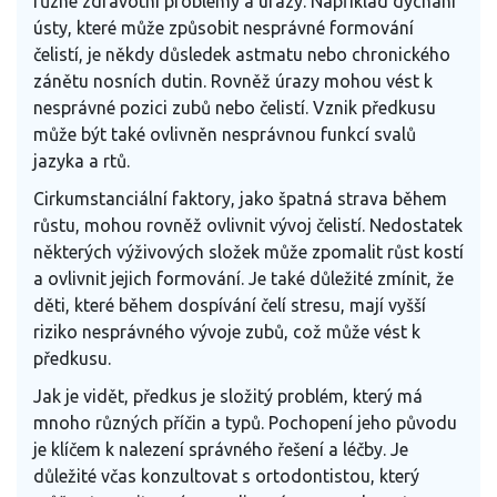
různé zdravotní problémy a úrazy. Například dýchání
ústy, které může způsobit nesprávné formování
čelistí, je někdy důsledek astmatu nebo chronického
zánětu nosních dutin. Rovněž úrazy mohou vést k
nesprávné pozici zubů nebo čelistí. Vznik předkusu
může být také ovlivněn nesprávnou funkcí svalů
jazyka a rtů.
Cirkumstanciální faktory, jako špatná strava během
růstu, mohou rovněž ovlivnit vývoj čelistí. Nedostatek
některých výživových složek může zpomalit růst kostí
a ovlivnit jejich formování. Je také důležité zmínit, že
děti, které během dospívání čelí stresu, mají vyšší
riziko nesprávného vývoje zubů, což může vést k
předkusu.
Jak je vidět, předkus je složitý problém, který má
mnoho různých příčin a typů. Pochopení jeho původu
je klíčem k nalezení správného řešení a léčby. Je
důležité včas konzultovat s ortodontistou, který