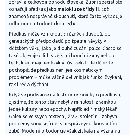
zdraví a celkovou pohodu člověka. Zubní specialisté
označují předkus jako
malokluze třídy II
, což
znamená nesprávné skousnutí, které často vyžaduje
odbornou ortodontickou léčbu.
Předkus může vzniknout z různých důvodů, od
genetických předpokladů po špatné návyky v
dětském věku, jako je dlouhé cucání palce. Často se
také objevuje u lidí s většími horními zuby nebo u
těch, kteří mají neobvyklý růst čelisti. Je důležité
pochopit, že předkus není jen kosmetickým
problémem – může vážně ovlivnit jak funkci žvýkání,
tak i řeč a dýchání.
Když se podíváme na historické zmínky o předkusu,
zjistíme, že tento stav nebyl v minulosti známkou
jedné kultury nebo epochy. Například římský lékař
Galen se ve svých textech již v 2. století n.l. zabýval
problémy souvisejícími s nesprávným skousnutím
zubů. Moderní ortodoncie však získala na významu