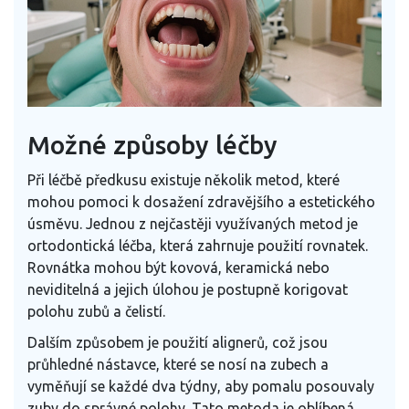
Možné způsoby léčby
Při léčbě předkusu existuje několik metod, které
mohou pomoci k dosažení zdravějšího a estetického
úsměvu. Jednou z nejčastěji využívaných metod je
ortodontická léčba, která zahrnuje použití rovnatek.
Rovnátka mohou být kovová, keramická nebo
neviditelná a jejich úlohou je postupně korigovat
polohu zubů a čelistí.
Dalším způsobem je použití alignerů, což jsou
průhledné nástavce, které se nosí na zubech a
vyměňují se každé dva týdny, aby pomalu posouvaly
zuby do správné polohy. Tato metoda je oblíbená