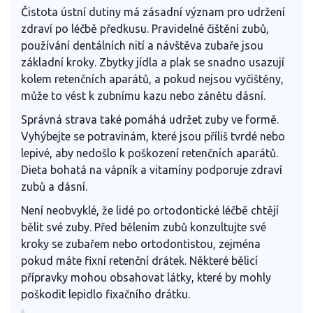
Čistota ústní dutiny má zásadní význam pro udržení
zdraví po léčbě předkusu. Pravidelné čištění zubů,
používání dentálních nití a návštěva zubaře jsou
základní kroky. Zbytky jídla a plak se snadno usazují
kolem retenčních aparátů, a pokud nejsou vyčištěny,
může to vést k zubnímu kazu nebo zánětu dásní.
Správná strava také pomáhá udržet zuby ve formě.
Vyhýbejte se potravinám, které jsou příliš tvrdé nebo
lepivé, aby nedošlo k poškození retenčních aparátů.
Dieta bohatá na vápník a vitamíny podporuje zdraví
zubů a dásní.
Není neobvyklé, že lidé po ortodontické léčbě chtějí
bělit své zuby. Před bělením zubů konzultujte své
kroky se zubařem nebo ortodontistou, zejména
pokud máte fixní retenční drátek. Některé bělicí
přípravky mohou obsahovat látky, které by mohly
poškodit lepidlo fixačního drátku.