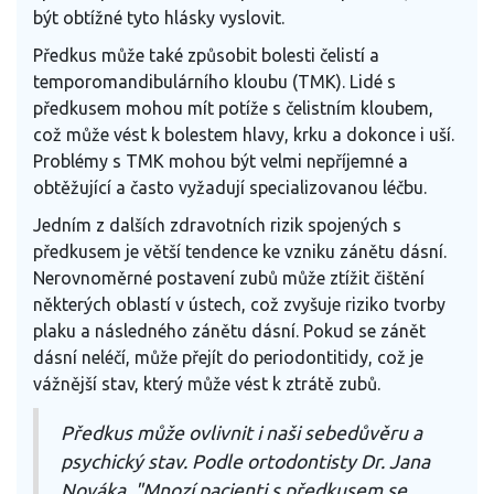
být obtížné tyto hlásky vyslovit.
Předkus může také způsobit bolesti čelistí a
temporomandibulárního kloubu (TMK). Lidé s
předkusem mohou mít potíže s čelistním kloubem,
což může vést k bolestem hlavy, krku a dokonce i uší.
Problémy s TMK mohou být velmi nepříjemné a
obtěžující a často vyžadují specializovanou léčbu.
Jedním z dalších zdravotních rizik spojených s
předkusem je větší tendence ke vzniku zánětu dásní.
Nerovnoměrné postavení zubů může ztížit čištění
některých oblastí v ústech, což zvyšuje riziko tvorby
plaku a následného zánětu dásní. Pokud se zánět
dásní neléčí, může přejít do periodontitidy, což je
vážnější stav, který může vést k ztrátě zubů.
Předkus může ovlivnit i naši sebedůvěru a
psychický stav. Podle ortodontisty Dr. Jana
Nováka, "Mnozí pacienti s předkusem se