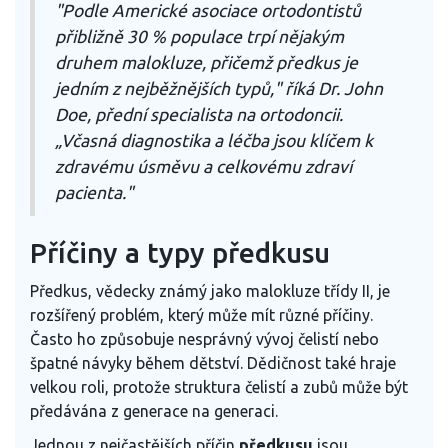
"Podle Americké asociace ortodontistů
přibližně 30 % populace trpí nějakým
druhem malokluze, přičemž předkus je
jedním z nejběžnějších typů," říká Dr. John
Doe, přední specialista na ortodoncii.
„Včasná diagnostika a léčba jsou klíčem k
zdravému úsměvu a celkovému zdraví
pacienta."
Příčiny a typy předkusu
Předkus, vědecky známý jako malokluze třídy II, je
rozšířený problém, který může mít různé příčiny.
Často ho způsobuje nesprávný vývoj čelistí nebo
špatné návyky během dětství. Dědičnost také hraje
velkou roli, protože struktura čelistí a zubů může být
předávána z generace na generaci.
Jednou z nejčastějších příčin
předkusu
jsou