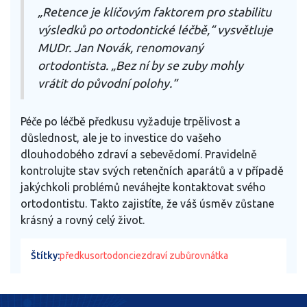
„Retence je klíčovým faktorem pro stabilitu
výsledků po ortodontické léčbě,“ vysvětluje
MUDr. Jan Novák, renomovaný
ortodontista. „Bez ní by se zuby mohly
vrátit do původní polohy.“
Péče po léčbě předkusu vyžaduje trpělivost a
důslednost, ale je to investice do vašeho
dlouhodobého zdraví a sebevědomí. Pravidelně
kontrolujte stav svých retenčních aparátů a v případě
jakýchkoli problémů neváhejte kontaktovat svého
ortodontistu. Takto zajistíte, že váš úsměv zůstane
krásný a rovný celý život.
Štítky:
předkus
ortodoncie
zdraví zubů
rovnátka