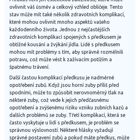
ovlivnit váš úsměv a celkový vzhled obličeje. Tento
stav může mít také několik zdravotních komplikací,
které mohou ovlivnit mnoho aspektů vašeho
každodenního života. Jednou z nejčastějších
zdravotních komplikací spojených s předkusem je
obtížné kousání a žvýkání jídla. Lidé s předkusem
mohou mít problémy s tím, aby správně rozmělnili
potravu, což může vést k zažívacím potížím a
špatnému trávení.
Další častou komplikací předkusu je nadměrné
opotřebení zubů. Když jsou horní zuby příliš před
spodními, může to způsobit nerovnoměrný tlak na
některé zuby, což vede k jejich předčasnému
opotřebení a zvýšenému riziku vzniku zubních kazů a
dalších problémů se zuby. Třetí komplikací, která se
často vyskytuje u lidí s předkusem, je problém se
správnou výslovností. Některé hlásky vyžadují
správné postavení zubů a pokud máte předkus, může