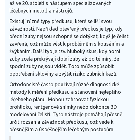
až ve 20. století s nástupem specializovaných
léčebných metod a nástrojů.
Existují různé typy předkusu, které se liší svou
závažností. Například otevřený předkus je typ, kdy
přední zuby nejsou schopné se dotýkat, když je čelist
zavřená, což může vést k problémům s kousáním a
žvýkáním. Další typ je tzv. hluboký skus, kdy horní
zuby zcela překrývají dolní zuby až do té míry, že
spodní zuby nejsou vidět. Toto může způsobit
opotřebení skloviny a zvýšit riziko zubních kazů.
Ortodoncisté často používají různé diagnostické
metody k měření předkusu a stanovení nejlepšího
léčebného plánu. Mohou zahrnovat fyzickou
prohlídku, rentgenové snímky nebo dokonce 3D
modelování čelistí. Tyto nástroje pomáhají přesně
určit rozsah a závažnost předkusu, což vede k
přesnějším a úspěšnějším léčebným postupům.