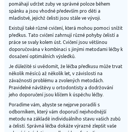
pomáhají udržet zuby ve správné poloze během
spánku a jsou vhodné především pro děti a
mladistvé, jejichž čelisti jsou stále ve vývoji.
Existují také různé cvičení, která mohou pomoci snížit
předkus. Tato cvičení zahrnují různé pohyby čelistí a
práce se svaly kolem úst. Cvičení jsou většinou
doporučována v kombinaci s jinými metodami léčby k
dosažení optimálních výsledků.
Je důležité si uvědomit, že léčba předkusu může trvat
několik měsíců až několik let, v závislosti na
závažnosti problému a zvolených metodách.
Pravidelné návštěvy u ortodontisty a dodržování
jeho doporučení jsou klíčem k úspěchu léčby.
Poradíme vám, abyste se nejprve poradili s
odborníkem, který vám doporučí nejvhodnější
metodu na základě individuálního stavu vašich zubů
a čelistí. Správná léčba dokáže výrazně zlepšit vaše