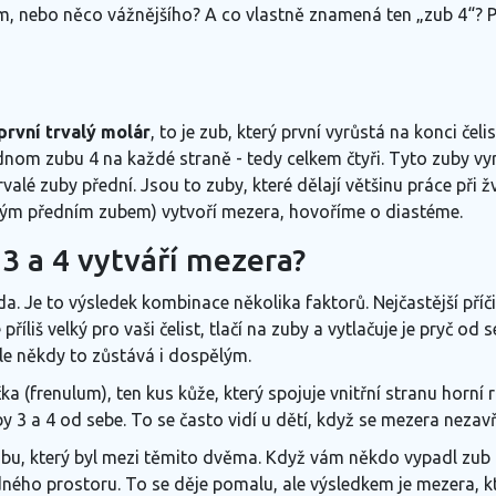
m, nebo něco vážnějšího? A co vlastně znamená ten „zub 4“? P
první trvalý molár
,
to je zub, který první vyrůstá na konci čel
ednom zubu 4 na každé straně - tedy celkem čtyři. Tyto zuby vyr
valé zuby přední. Jsou to zuby, které dělají většinu práce při žv
hým předním zubem) vytvoří mezera, hovoříme o diastéme.
3 a 4 vytváří mezera?
. Je to výsledek kombinace několika faktorů. Nejčastější příč
příliš velký pro vaši čelist, tlačí na zuby a vytlačuje je pryč od 
le někdy to zůstává i dospělým.
čka (frenulum)
,
ten kus kůže, který spojuje vnitřní stranu horní 
 zuby 3 a 4 od sebe. To se často vidí u dětí, když se mezera nez
ubu
,
který byl mezi těmito dvěma
.
Když vám někdo vypadl zub 3,
ého prostoru. To se děje pomalu, ale výsledkem je mezera, kt