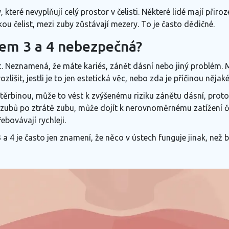
y
,
které nevyplňují celý prostor v čelisti
.
Některé lidé mají přiroz
ou čelist, mezi zuby zůstávají mezery. To je často dědičné.
em 3 a 4 nebezpečná?
 Neznamená, že máte kariés, zánět dásní nebo jiný problém. M
ozlišit, jestli je to jen estetická věc, nebo zda je příčinou něj
těrbinou, může to vést k
zvýšenému riziku zánětu dásní
,
proto
zubů po ztrátě zubu, může dojít k
nerovnoměrnému zatížení če
ebovávají rychleji
.
a 4 je často jen
znamení
,
že něco v ústech funguje jinak, než 