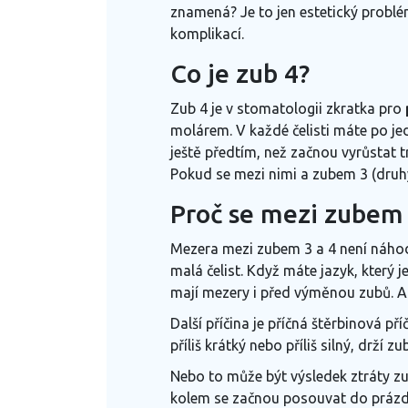
znamená? Je to jen estetický problé
komplikací.
Co je zub 4?
Zub 4 je v stomatologii zkratka pro
molárem
. V každé čelisti máte po j
ještě předtím, než začnou vyrůstat tr
Pokud se mezi nimi a zubem 3 (dru
Proč se mezi zubem 
Mezera mezi zubem 3 a 4 není náhoda
malá čelist
.
Když máte jazyk, který je 
mají mezery i před výměnou zubů. A
Další příčina je
příčná štěrbinová pří
příliš krátký nebo příliš silný, drží
Nebo to může být výsledek
ztráty z
kolem se začnou posouvat do prázdn