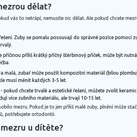
mezrou dělat?
kud vás to netrápí, nemusíte nic dělat. Ale pokud chcete mezr
í řešení. Zuby se pomalu posouvají do správné pozice pomocí z
rvalý.
e příčinou příliš krátký příčný štěrbinový příček, může být nutn
éčba.
a malá, zubař může použít kompozitní materiál (bílou plombu) a
ykle musí měnit každých 3-5 let.
- pokud chcete trvalé a estetické řešení, můžete zvolit keramic
ují více zubního materiálu, ale trvají 10-15 let.
obilo mezru. Pokud je to jen příliš malé zuby, plnění může stač
, potřebujete ortodontii.
 mezru u dítěte?