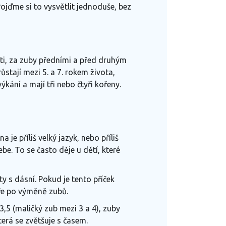
ojďme si to vysvětlit jednoduše, bez
isti, za zuby předními a před druhým
ůstají mezi 5. a 7. rokem života,
ýkání a mají tři nebo čtyři kořeny.
ina je
příliš velký jazyk
,
nebo příliš
sebe. To se často děje u dětí, které
rty s dásní
.
Pokud je tento příček
avře po výměně zubů.
5 (maličký zub mezi 3 a 4), zuby
erá se zvětšuje s časem.