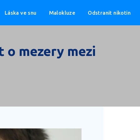
Láska ve snu
Malokluze
Odstranit nikotin
ět o mezery mezi