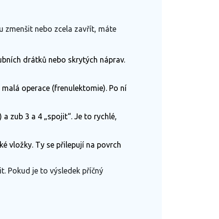
u zmenšit nebo zcela zavřít, máte
ubních drátků nebo skrytých náprav.
á malá operace (frenulektomie). Po ní
 zub 3 a 4 „spojit“. Je to rychlé,
ké vložky. Ty se přilepují na povrch
it. Pokud je to výsledek příčný