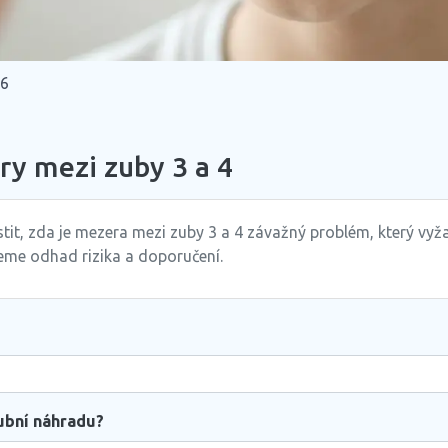
26
ry mezi zuby 3 a 4
tit, zda je mezera mezi zuby 3 a 4 závažný problém, který vyž
me odhad rizika a doporučení.
zubní náhradu?