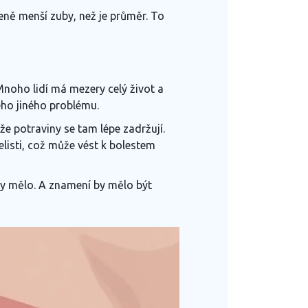
eně menší zuby, než je průměr. To
noho lidí má mezery celý život a
akého jiného problému.
že potraviny se tam lépe zadržují
.
listi
,
což může vést k bolestem
by mělo
.
A znamení by mělo být