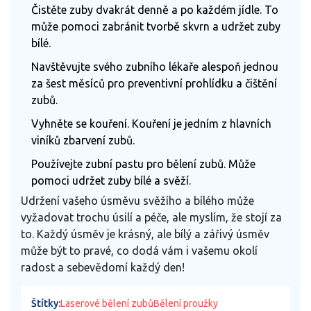
Čistěte zuby dvakrát denně a po každém jídle. To
může pomoci zabránit tvorbě skvrn a udržet zuby
bílé.
Navštěvujte svého zubního lékaře alespoň jednou
za šest měsíců pro preventivní prohlídku a čištění
zubů.
Vyhněte se kouření. Kouření je jedním z hlavních
viníků zbarvení zubů.
Používejte zubní pastu pro bělení zubů. Může
pomoci udržet zuby bílé a svěží.
Udržení vašeho úsměvu svěžího a bílého může
vyžadovat trochu úsilí a péče, ale myslím, že stojí za
to. Každý úsměv je krásný, ale bílý a zářivý úsměv
může být to pravé, co dodá vám i vašemu okolí
radost a sebevědomí každý den!
Štítky:
Laserové bělení zubů
Bělení proužky