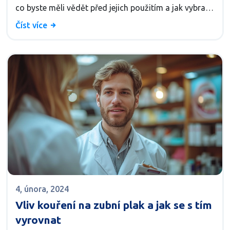
co byste měli vědět před jejich použitím a jak vybrat
tu nejlepší pro vaše potřeby. Připravte se na objevení
Číst více
klíčů ke krásnějším bělejším zubům.
4, února, 2024
Vliv kouření na zubní plak a jak se s tím
vyrovnat