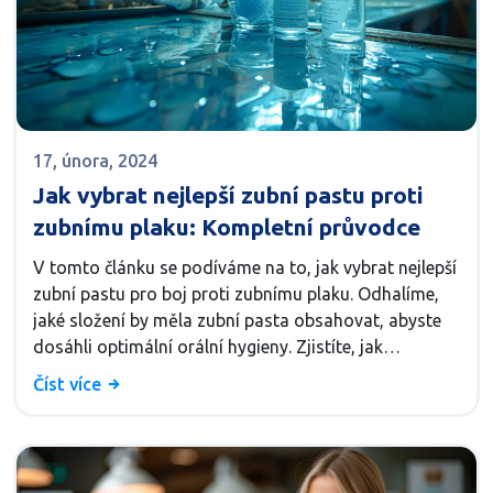
17, února, 2024
Jak vybrat nejlepší zubní pastu proti
zubnímu plaku: Kompletní průvodce
V tomto článku se podíváme na to, jak vybrat nejlepší
zubní pastu pro boj proti zubnímu plaku. Odhalíme,
jaké složení by měla zubní pasta obsahovat, abyste
dosáhli optimální orální hygieny. Zjistíte, jak
rozpoznat efektivní produkty a jaké jsou nejnovější
Číst více
trendy v péči o ústní dutinu. Také se dozvíte o tom,
jak časté používání správně vybrané zubní pasty
může předcházet mnoha dentálním problémům.