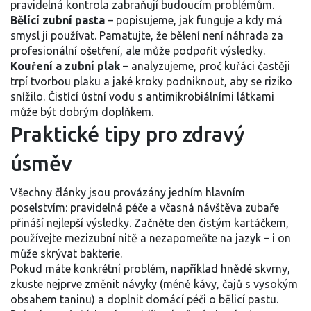
pravidelná kontrola zabraňují budoucím problémům.
Bělící zubní pasta
– popisujeme, jak funguje a kdy má
smysl ji používat. Pamatujte, že bělení není náhrada za
profesionální ošetření, ale může podpořit výsledky.
Kouření a zubní plak
– analyzujeme, proč kuřáci častěji
trpí tvorbou plaku a jaké kroky podniknout, aby se riziko
snížilo. Čistící ústní vodu s antimikrobiálními látkami
může být dobrým doplňkem.
Praktické tipy pro zdravý
úsměv
Všechny články jsou provázány jedním hlavním
poselstvím: pravidelná péče a včasná návštěva zubaře
přináší nejlepší výsledky. Začněte den čistým kartáčkem,
používejte mezizubní nitě a nezapomeňte na jazyk – i on
může skrývat bakterie.
Pokud máte konkrétní problém, například hnědé skvrny,
zkuste nejprve změnit návyky (méně kávy, čajů s vysokým
obsahem taninu) a doplnit domácí péči o bělicí pastu.