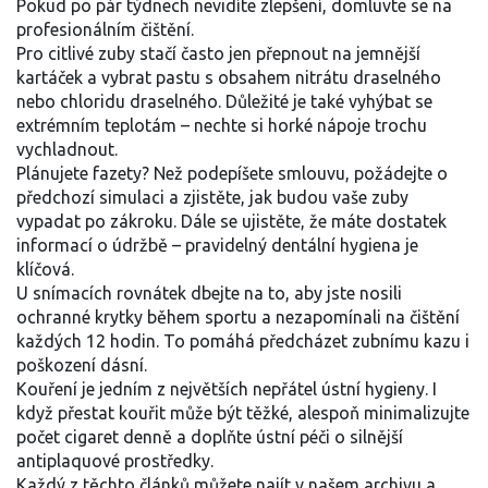
Pokud po pár týdnech nevidíte zlepšení, domluvte se na
profesionálním čištění.
Pro citlivé zuby stačí často jen přepnout na jemnější
kartáček a vybrat pastu s obsahem nitrátu draselného
nebo chloridu draselného. Důležité je také vyhýbat se
extrémním teplotám – nechte si horké nápoje trochu
vychladnout.
Plánujete fazety? Než podepíšete smlouvu, požádejte o
předchozí simulaci a zjistěte, jak budou vaše zuby
vypadat po zákroku. Dále se ujistěte, že máte dostatek
informací o údržbě – pravidelný dentální hygiena je
klíčová.
U snímacích rovnátek dbejte na to, aby jste nosili
ochranné krytky během sportu a nezapomínali na čištění
každých 12 hodin. To pomáhá předcházet zubnímu kazu i
poškození dásní.
Kouření je jedním z největších nepřátel ústní hygieny. I
když přestat kouřit může být těžké, alespoň minimalizujte
počet cigaret denně a doplňte ústní péči o silnější
antiplaquové prostředky.
Každý z těchto článků můžete najít v našem archivu a