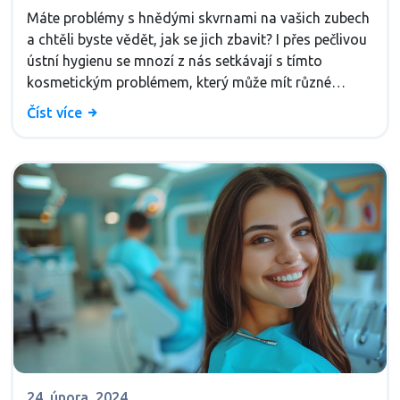
Máte problémy s hnědými skvrnami na vašich zubech
a chtěli byste vědět, jak se jich zbavit? I přes pečlivou
ústní hygienu se mnozí z nás setkávají s tímto
kosmetickým problémem, který může mít různé
příčiny. V tomto článku najdete vše, co potřebujete
Číst více
vědět o příčinách hnědých skvrn, jak jim předcházet a
hlavně, jak je účinně odstranit, aby váš úsměv opět
zářil.
24, února, 2024