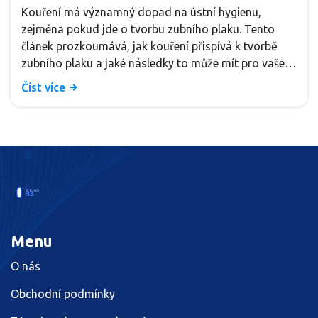
Kouření má významný dopad na ústní hygienu,
zejména pokud jde o tvorbu zubního plaku. Tento
článek prozkoumává, jak kouření přispívá k tvorbě
zubního plaku a jaké následky to může mít pro vaše
ústní zdraví. Dozvíte se také o účinných metodách
Číst více
prevence a strategiích pro udržení zdravých zubů a
dásní, přestože kouříte. Několik praktických tipů vám
pomůže bojovat proti negativním účinkům kouření na
vaše ústní zdraví.
Menu
O nás
Obchodní podmínky