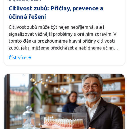
Citlivost zubů: Příčiny, prevence a
účinná řešení
Citlivost zubů může být nejen nepříjemná, ale i
signalizovat vážnější problémy s orálním zdravím. V
tomto článku prozkoumáme hlavní příčiny citlivosti
zubů, jak ji můžeme předcházet a nabídneme účinná
řešení pro zmírnění tohoto stavu. Od domácích
Číst více
opatření po profesionální ošetření, objevte, jak si
můžete znovu užít svůj oblíbený jídlo a nápoj bez
bolesti.