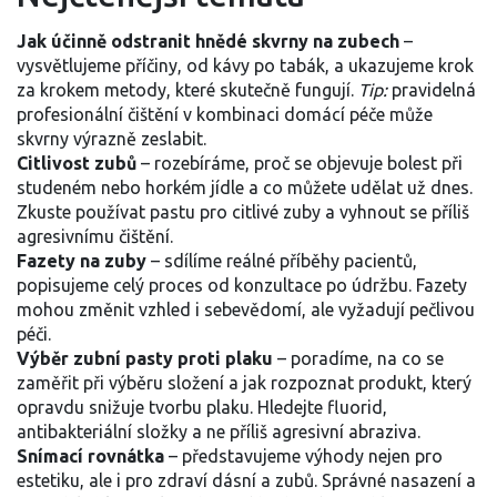
Jak účinně odstranit hnědé skvrny na zubech
–
vysvětlujeme příčiny, od kávy po tabák, a ukazujeme krok
za krokem metody, které skutečně fungují.
Tip:
pravidelná
profesionální čištění v kombinaci domácí péče může
skvrny výrazně zeslabit.
Citlivost zubů
– rozebíráme, proč se objevuje bolest při
studeném nebo horkém jídle a co můžete udělat už dnes.
Zkuste používat pastu pro citlivé zuby a vyhnout se příliš
agresivnímu čištění.
Fazety na zuby
– sdílíme reálné příběhy pacientů,
popisujeme celý proces od konzultace po údržbu. Fazety
mohou změnit vzhled i sebevědomí, ale vyžadují pečlivou
péči.
Výběr zubní pasty proti plaku
– poradíme, na co se
zaměřit při výběru složení a jak rozpoznat produkt, který
opravdu snižuje tvorbu plaku. Hledejte fluorid,
antibakteriální složky a ne příliš agresivní abraziva.
Snímací rovnátka
– představujeme výhody nejen pro
estetiku, ale i pro zdraví dásní a zubů. Správné nasazení a