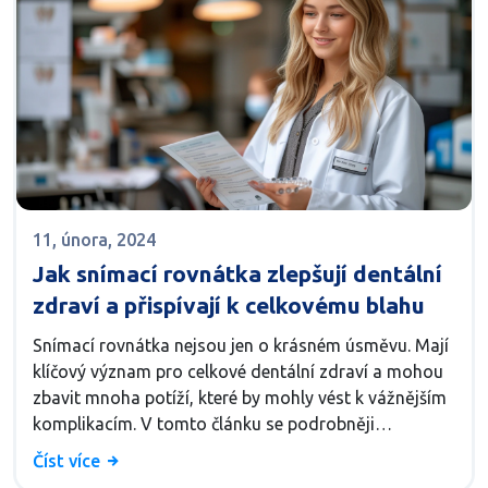
11, února, 2024
Jak snímací rovnátka zlepšují dentální
zdraví a přispívají k celkovému blahu
Snímací rovnátka nejsou jen o krásném úsměvu. Mají
klíčový význam pro celkové dentální zdraví a mohou
zbavit mnoha potíží, které by mohly vést k vážnějším
komplikacím. V tomto článku se podrobněji
podíváme na to, jak snímací rovnátka fungují, jaké
Číst více
přínosy přinášejí kromě estetiky a jak mohou být