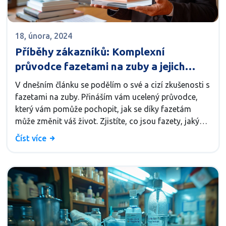
18, února, 2024
Příběhy zákazníků: Komplexní
průvodce fazetami na zuby a jejich
benefity
V dnešním článku se podělím o své a cizí zkušenosti s
fazetami na zuby. Přináším vám ucelený průvodce,
který vám pomůže pochopit, jak se díky fazetám
může změnit váš život. Zjistíte, co jsou fazety, jaký
mají vliv na vzhled zubů a jaký je proces jejich
Číst více
aplikace. Navíc vám nabídnu zajímavé příběhy lidí,
kteří se rozhodli pro fazety, a sdělím i tipy, jak se o
ně správně starat. Tento článek je doslova nabité
užitečnými informacemi, takže pokud uvažujete o
fazetách nebo jen chcete vědět víc, jste na správném
místě.